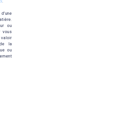
ci
.
 d’une
tière.
eur ou
r vous
 valoir
de la
vue ou
gement