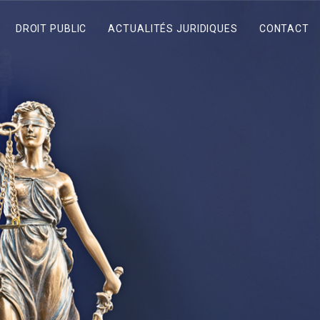
DROIT PUBLIC
ACTUALITÉS JURIDIQUES
CONTACT
Contrats & marchés publics
Droit & contentieux administratifs
Fonction publique
Droit de l'environnement
Urbanisme, expropriation et droit de préemption