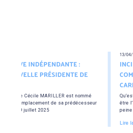
13/04/2025
 :
INCIDENCE DU PRONONCÉ DE
E DE
COMPLÉMENTAIRE D’INÉLIGI
CARRIÈRE D...
st nommé
Qu’est-ce que la peine complémentaire 
décesseur
être l’impact de son prononcé pour la 
peine complémentaire d’inéligibilité : 
Lire la suite