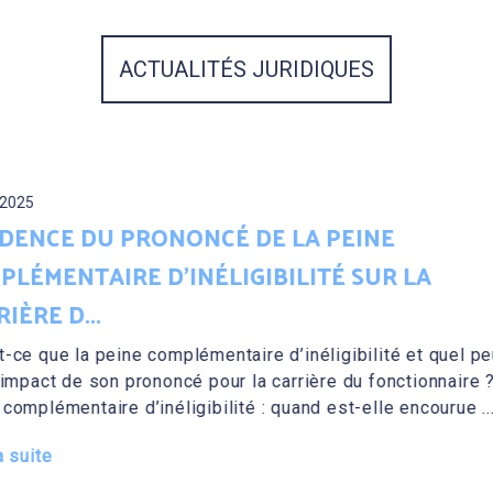
ACTUALITÉS JURIDIQUES
08/04/2024
 LA PEINE
PÉNAL : NULL
BILITÉ SUR LA
FICHIERS DE 
Les fichiers de pol
antécédents judici
d’inéligibilité et quel peut
recherchées (FPR)
carrière du fonctionnaire ? La
fonctionnaires de 
quand est-elle encourue ...
à le fa...
Lire la suite