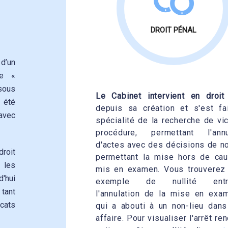
DROIT PÉNAL
d’un
ée «
sous
Le Cabinet intervient en droit
a été
depuis sa création et s'est fa
avec
spécialité de la recherche de vi
procédure, permettant l'annu
d'actes avec des décisions de no
roit
permettant la mise hors de ca
 les
mis en examen. Vous trouverez 
d'hui
exemple de nullité entra
 tant
l'annulation de la mise en exa
ocats
qui a abouti à un non-lieu dans
affaire. Pour visualiser l'arrêt re